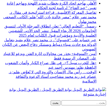
الأهلي يهاجم اتحاد الكرة بخطاب شديد اللهجة ويهاجم إعادة
تعيين “عبد الفتاح” لرئاسة لجنة الحكام
تفاصيل المعركة الإقليمية.. قراءة استراتيجية في مقال د.
محمد نصر علام “مصر خالدة بإذن الله”بقلم: الكاتب الصحفى
محمد بهلول
رسمياً.. “التعليم العالي” تعلن انطلاق المرحلة الأولى لتنسيق
الجامعات 2026 الأربعاء المقبل ننشر الحد الأدنى للشعبتين
العلمية والأدبية ومؤشرات قبول الكليات لعام 2025
عبر حسابه على “فيسبوك”.. د. محمد نصر علام يشيد بتعامل
الدولة مع حادث ميناء دمياط ويستنكر دفاع البعض عن الكيان
الصهيوني
أمين «المنوفية» يحذر من محاولات إثارة الفتن ويدعو للاعتياد
على المصادر الرسمية فقط
«هل للحرب سبيل؟».. في ظل صراع الكبار وأثمان الشعوب
الباهظة بقلم: مهندس أحمد عيد
الوقت… رأس مال الإنسان والثروة التي لا تُعوَّض بقلم: د.
عصام عبد ربه محمد مشاحيت أستاذ الدعوة والثقافة
الإسلامية
بوابة الطريق البديل - الطريق البديل بوابة
إخبارية متنوعة