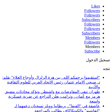
Likes
Followers
Followers
Subscribers
Followers
Followers
Subscribers
Members
Followers
Members
Subscribe
تسجيل الدخول
تتجه
“استقيموا يرحمكم الله.. بين هزة الزلزال وأوجاع الغلاء” بقلم:
د. صبحي الإمام عتمان رئيس الاتحاد العربي للعلوم الثقافية
والأدبية
طهران تنفي المفاوضات مع واشنطن وتؤكد محادثات مضيق
هرمز مع عُمان.. وترامب يعلن التراجع عن ضربة عسكرية
واسعة
عاصفة في “الفيفا”.. بريطانيا وويلز تسحبان دعمهما لـ
“إنفانتينو” والكونكاكاف يطالب بالمراجعة