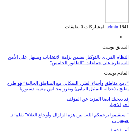
1841 المشاركات
admin
0 تعليقات
السابق بوست
النظام الفردى بالتوكيل يضمن نزاهة الانتخابات ويسهل على الأمن
السيطرة على جماعات “الطابور الخامس”
القادم بوست
“دمج مناطق وأحياء الطرد السكانى مع المناطق الجالبة” هو طرح
يطيح بـ(عدالة التمثيل النيابى) ويفرز مجالس معيبة دستورياً
قد يعجبك ايضا
المزيد عن المؤلف
أخر الاخبار
“استقيموا يرحمكم الله.. بين هزة الزلزال وأوجاع الغلاء” بقلم: د.
صبحي…
أخر الاخبار