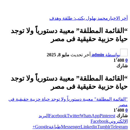
أخر الاخبار
محمد بهلول يكتب: طلقة وهدف
“القائمة المطلقة” معيبة دستورياً ولا توجد
حياة حزبية حقيقية فى مصر
بواسطة
admin
آخر تحديث
مايو 8, 2025
1٬408
0
شارك
“القائمة المطلقة” معيبة دستورياً ولا توجد
حياة حزبية حقيقية فى مصر
"القائمة المطلقة" معيبة دستورياً ولا توجد حياة حزبية حقيقية فى
مصر
1٬408
0
شارك
Pinterest
WhatsApp
Twitter
Facebook
البريد
الإلكتروني
Facebook
Telegram
Tumblr
Linkedin
Messenger
طباعة
Google+