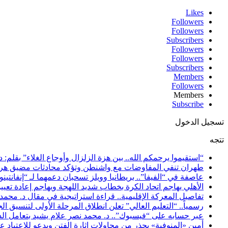
Likes
Followers
Followers
Subscribers
Followers
Followers
Subscribers
Members
Followers
Members
Subscribe
تسجيل الدخول
تتجه
“استقيموا يرحمكم الله.. بين هزة الزلزال وأوجاع الغلاء” بقلم: د
طهران تنفي المفاوضات مع واشنطن وتؤكد محادثات مضيق هرمز
عاصفة في “الفيفا”.. بريطانيا وويلز تسحبان دعمهما لـ “إنفانتي
الأهلي يهاجم اتحاد الكرة بخطاب شديد اللهجة ويهاجم إعادة تعيي
تفاصيل المعركة الإقليمية.. قراءة استراتيجية في مقال د. محم
رسمياً.. “التعليم العالي” تعلن انطلاق المرحلة الأولى لتنسيق الجامعات 2026 الأربعاء المقبل ننشر الحد الأدنى للشعبتين العلمية والأدبية ومؤشرات قبول
عبر حسابه على “فيسبوك”.. د. محمد نصر علام يشيد بتعامل الد
أمين «المنوفية» يحذر من محاولات إثارة الفتن ويدعو للاعتياد