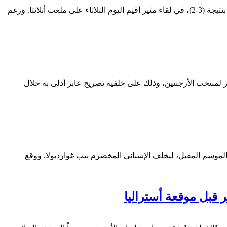
كتب / مصطفى جمال ودّع المنتخب المصري منافسات كأس العالم 2026 من دور الـ16 بعد خسارة دراماتيكية وقاسية أمام نظيره الأرجنتيني بنتيجة (3-2)، في لقاء مثير أقيم اليوم الثلاثاء على ملعب أتلانتا. ورغم
56 عاماً)، موجة حادة من الانتقادات واتهامات بالتحيز لمنتخب الأرجنتين، وذلك على خلفية تصريح عابر أدلى به خلال
ن الموسم المقبل، ليخلف الإسباني المخضرم بيب غوارديولا. ووقع
قبل موقعة أستراليا