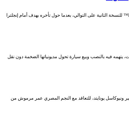
كتب : مصطفى جمال في ليلة مونديالية حبست الأنفاس على استاد أتلانتا، نجح منتخب الأرجنتين في العبور إلى نهائي كأس العالم FIFA 2026™ للنسخة الثانية على التوالي، بعدما حول تأخره بهدف أمام إنجلترا
، يتهمه فيه بالنصب وبيع سيارة تحول مديونياتها الضخمة دون نقل
ير ونيوكاسل يونايتد، للتعاقد مع النجم المصري عمر مرموش من