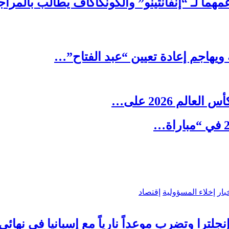
مهما لـ “إنفانتينو” والكونكاكاف يطالب بالمراج
ويهاجم إعادة تعيين “عبد الفتاح”…
الم 2026 على…
بار
إخلاء المسؤولية
إقتصاد
إنجلترا وتضرب موعداً نارياً مع إسبانيا في نها