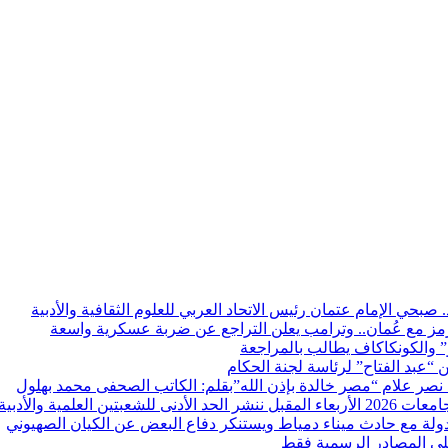
. صبحي الإمام عتمان رئيس الاتحاد العربي للعلوم الثقافية والأدبية
 مع عُمان.. وترامب يعلن التراجع عن ضربة عسكرية واسعة
نو” والكونكاكاف يطالب بالمراجعة
ن “عبد الفتاح” لرئاسة لجنة الحكام
د نصر علام “مصر خالدة بإذن الله”بقلم: الكاتب الصحفى محمد بهلول
 الكليات لعام 2025
ولة مع حادث ميناء دمياط ويستنكر دفاع البعض عن الكيان الصهيوني
 على المصادر الرسمية فقط