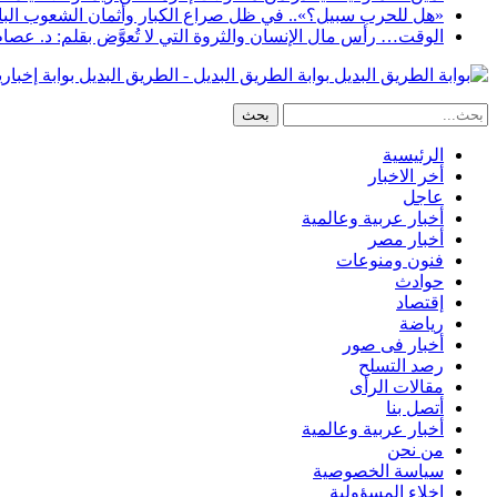
«هل للحرب سبيل؟».. في ظل صراع الكبار وأثمان الشعوب البا
الوقت… رأس مال الإنسان والثروة التي لا تُعوَّض بقلم: د. عصا
بوابة الطريق البديل - الطريق البديل بوابة إخبار
الرئيسية
أخر الاخبار
عاجل
أخبار عربية وعالمية
أخبار مصر
فنون ومنوعات
حوادث
إقتصاد
رياضة
أخبار فى صور
رصد التسلح
مقالات الرأى
أتصل بنا
أخبار عربية وعالمية
من نحن
سياسة الخصوصية
إخلاء المسؤولية