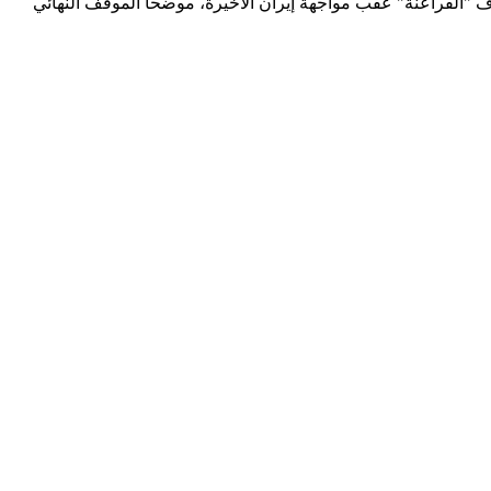
"الفراعنة" عقب مواجهة إيران الأخيرة، موضحاً الموقف النهائي