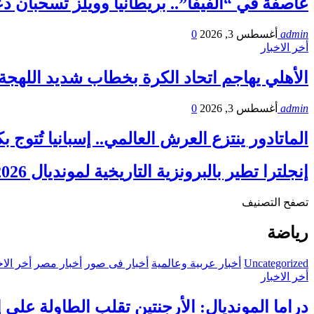
عاصفة في “الفيفا”.. بريطانيا وويلز تسحبان دع
admin
أغسطس 3, 2026
0
أخر الاخبار
الأهلي يهاجم اتحاد الكرة بخطاب شديد اللهجة 
admin
أغسطس 3, 2026
0
الماتادور ينتزع العرش العالمي.. إسبانيا تُتوج بكأس الع
إنجلترا تطير بالبرونزية التاريخية لمونديال 2026 في “مباراة…
تصفح التصنيف
رياضة
Uncategorized
أخبار عربية وعالمية
أخبار فى صور
أخبار مصر
أخر الاخ
أخر الاخبار
دراما المونديال: الأرجنتين تقلب الطاولة على 