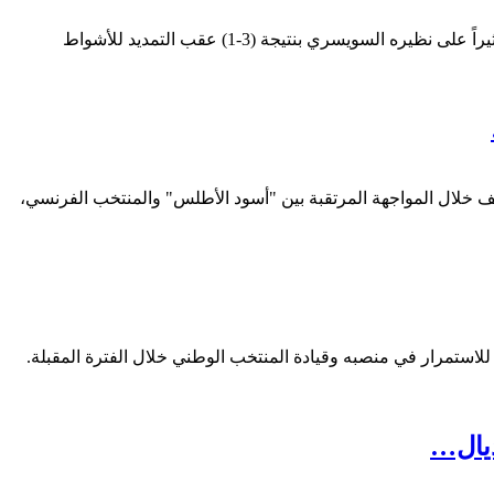
كتب / مصطفى جمال أكمل المنتخب الأرجنتيني عقد المتأهلين إلى الدور نصف النهائي لبطولة كأس العالم 2026، بعد تحقيقه فوزاً قيصرياً ومثيراً على نظيره السويسري بنتيجة (3-1) عقب التمديد للأشواط
عادل ومنصف خلال المواجهة المرتقبة بين "أسود الأطلس" والمنتخب الفرنسي،
ستمرار في منصبه وقيادة المنتخب الوطني خلال الفترة المقبلة.
ديال…