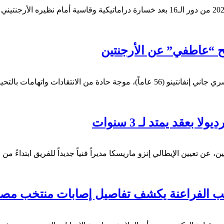
ح “عاطفي” عن الأرجنتين
كتب : آسر محمد واجه رئيس الاتحاد الدولي لكرة القدم (فيفا)، السويسري جاني إنفانتينو (
بعقد يمتد لـ 3 سنوات
عن تعيين الإيطالي إنزو ماريسكا مديراً فنياً جديداً للفريق ابتداءً م
يب الفراعنة يكشف تفاصيل إصابات منتخب مصر 