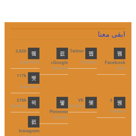
ابقى معنا
3,620
Twitter
Subscribers
Google+
Followers
Facebook
Followers
Likes
117k
Subscribers
276k
VK
3
Members
Members
Pinterest
Followers
Followers
Instagram