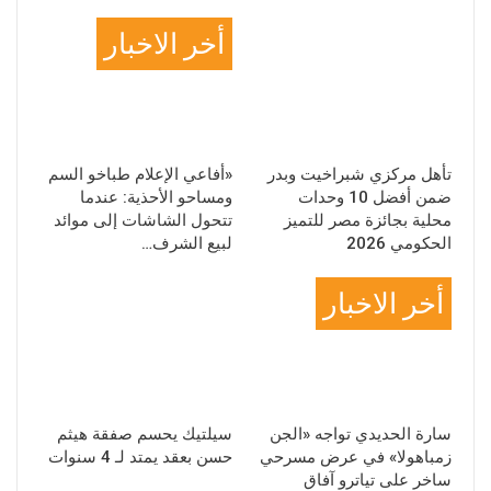
أخبار مصر
أخر الاخبار
تأهل مركزي شبراخيت وبدر
«أفاعي الإعلام طباخو السم
ضمن أفضل 10 وحدات
ومساحو الأحذية: عندما
محلية بجائزة مصر للتميز
تتحول الشاشات إلى موائد
الحكومي 2026
لبيع الشرف…
أخر الاخبار
رياضة
سارة الحديدي تواجه «الجن
سيلتيك يحسم صفقة هيثم
زمباهولا» في عرض مسرحي
حسن بعقد يمتد لـ 4 سنوات
ساخر على تياترو آفاق