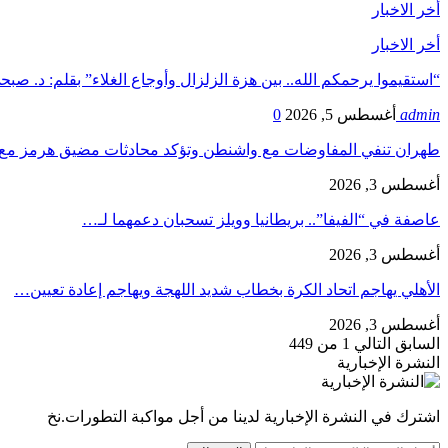
أخر الاخبار
أخر الاخبار
“استقيموا يرحمكم الله.. بين هزة الزلزال وأوجاع الغلاء” بقلم: د. ص
admin
أغسطس 5, 2026
0
طهران تنفي المفاوضات مع واشنطن وتؤكد محادثات مضيق هرمز مع 
أغسطس 3, 2026
عاصفة في “الفيفا”.. بريطانيا وويلز تسحبان دعمهما لـ…
أغسطس 3, 2026
الأهلي يهاجم اتحاد الكرة بخطاب شديد اللهجة ويهاجم إعادة تعيين…
أغسطس 3, 2026
السابق
التالي
1 من 449
النشرة الإخبارية
اشترك في النشرة الإخبارية لدينا من أجل مواكبة التطورات.نخ