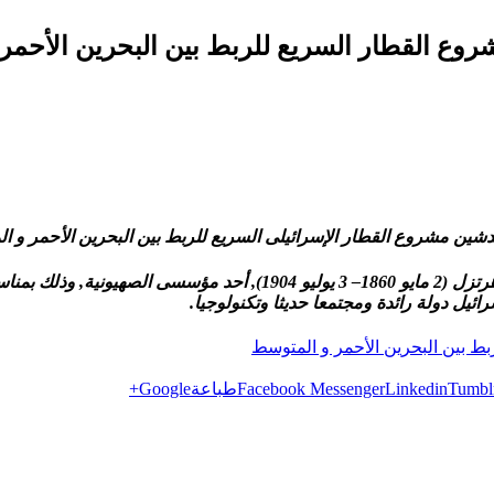
روع القطار السريع للربط بين البحرين الأحمر
 تدشين مشروع القطار الإسرائيلى السريع للربط بين البحرين الأحمر و
وكانت مواقع إخبارية إسرائيلية, قد نشرت تقارير لرؤية بنيامين زئيف هرت
ائيل دولة رائدة ومجتمعا حديثا وتكنولوجيا.
بط بين البحرين الأحمر و المتوسط
Tumbl
Linkedin
Facebook Messenger
طباعة
Google+