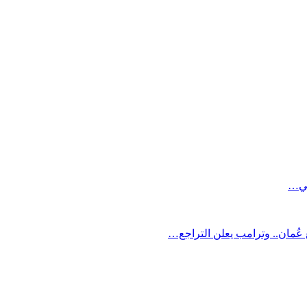
بحي…
ُمان.. وترامب يعلن التراجع…