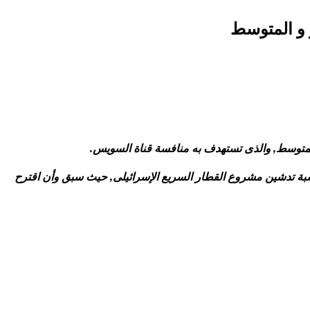
 و المتوسط
 المتوسط, والذى تستهدف به منافسة قناة السويس.
زل (2 مايو 1860– 3 يوليو 1904), أحد مؤسسى الصهيونية, وذلك بمناسبة تدشين مشروع القطار السريع الإسرائيلى, حيث سبق وأن اقترح