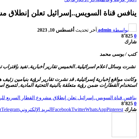
ينافس قناة السويس..إسرائيل تعلن إنطلاق مش
بواسطة
admin
آخر تحديث
أغسطس 10, 2023
8٬825
0
شارك
كتب / بوسى محمد
نشرت وسائل اعلام اسرائيلية, الخميس تقارير أخبارية, تفيد بإقتراب
استخدام القطارات ضمن رؤية متعلقة بالبنية التحتية المادية, لتصبح اسر
ينافس قناة السويس..إسرائيل تعلن إنطلاق مشروع القطار السريع للر
8٬825
0
شارك
Pinterest
WhatsApp
Twitter
Facebook
البريد الإلكتروني
Telegram
r