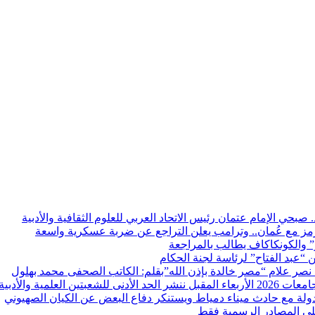
. صبحي الإمام عتمان رئيس الاتحاد العربي للعلوم الثقافية والأدبية
 مع عُمان.. وترامب يعلن التراجع عن ضربة عسكرية واسعة
نو” والكونكاكاف يطالب بالمراجعة
ن “عبد الفتاح” لرئاسة لجنة الحكام
د نصر علام “مصر خالدة بإذن الله”بقلم: الكاتب الصحفى محمد بهلول
 الكليات لعام 2025
ولة مع حادث ميناء دمياط ويستنكر دفاع البعض عن الكيان الصهيوني
 على المصادر الرسمية فقط