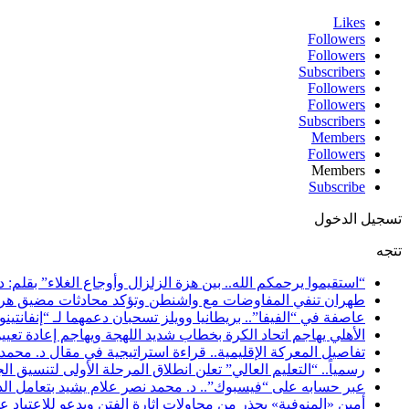
Likes
Followers
Followers
Subscribers
Followers
Followers
Subscribers
Members
Followers
Members
Subscribe
تسجيل الدخول
تتجه
“استقيموا يرحمكم الله.. بين هزة الزلزال وأوجاع الغلاء” بقلم: د
طهران تنفي المفاوضات مع واشنطن وتؤكد محادثات مضيق هرمز
عاصفة في “الفيفا”.. بريطانيا وويلز تسحبان دعمهما لـ “إنفانتي
الأهلي يهاجم اتحاد الكرة بخطاب شديد اللهجة ويهاجم إعادة تعيي
تفاصيل المعركة الإقليمية.. قراءة استراتيجية في مقال د. محم
رسمياً.. “التعليم العالي” تعلن انطلاق المرحلة الأولى لتنسيق الجامعات 2026 الأربعاء المقبل ننشر الحد الأدنى للشعبتين العلمية والأدبية ومؤشرات قبول
عبر حسابه على “فيسبوك”.. د. محمد نصر علام يشيد بتعامل الد
أمين «المنوفية» يحذر من محاولات إثارة الفتن ويدعو للاعتياد