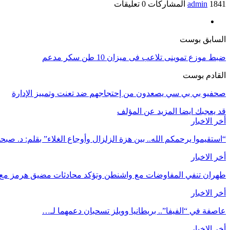
1841 المشاركات
admin
0 تعليقات
السابق بوست
ضبط موزع تموينى تلاعب فى ميزان 10 طن سكر مدعم
القادم بوست
صحفيو بي بي سي يصعدون من إحتجاجهم ضد تعنت وتمييز الإدارة
قد يعجبك ايضا
المزيد عن المؤلف
أخر الاخبار
“استقيموا يرحمكم الله.. بين هزة الزلزال وأوجاع الغلاء” بقلم: د. ص
أخر الاخبار
طهران تنفي المفاوضات مع واشنطن وتؤكد محادثات مضيق هرمز مع ع
أخر الاخبار
عاصفة في “الفيفا”.. بريطانيا وويلز تسحبان دعمهما لـ…
أخر الاخبار