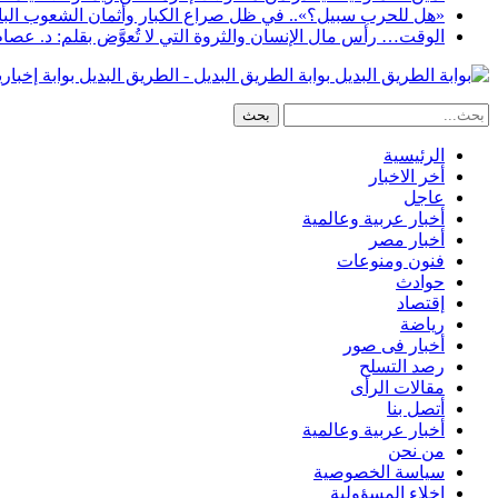
«هل للحرب سبيل؟».. في ظل صراع الكبار وأثمان الشعوب البا
الوقت… رأس مال الإنسان والثروة التي لا تُعوَّض بقلم: د. عصا
بوابة الطريق البديل - الطريق البديل بوابة إخبار
الرئيسية
أخر الاخبار
عاجل
أخبار عربية وعالمية
أخبار مصر
فنون ومنوعات
حوادث
إقتصاد
رياضة
أخبار فى صور
رصد التسلح
مقالات الرأى
أتصل بنا
أخبار عربية وعالمية
من نحن
سياسة الخصوصية
إخلاء المسؤولية