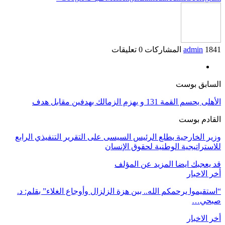
1841 المشاركات
admin
0 تعليقات
السابق بوست
الأهلى يحسم القمة 131 و يهزم الزمالك بهدفين مقابل هدف
القادم بوست
وزير الخارجية يطلع الرئيس السيسى على التقرير التنفيذي الرابع
للاستراتيجية الوطنية لحقوق الإنسان
قد يعجبك ايضا
المزيد عن المؤلف
أخر الاخبار
“استقيموا يرحمكم الله.. بين هزة الزلزال وأوجاع الغلاء” بقلم: د.
صبحي…
أخر الاخبار