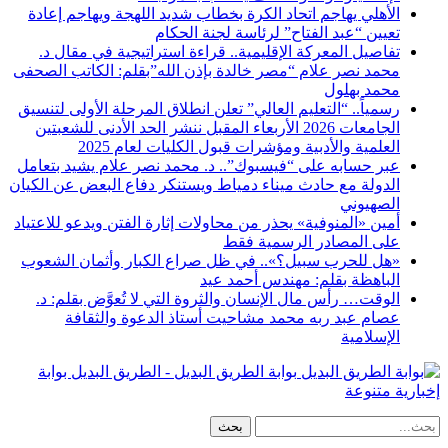
الأهلي يهاجم اتحاد الكرة بخطاب شديد اللهجة ويهاجم إعادة
تعيين “عبد الفتاح” لرئاسة لجنة الحكام
تفاصيل المعركة الإقليمية.. قراءة استراتيجية في مقال د.
محمد نصر علام “مصر خالدة بإذن الله”بقلم: الكاتب الصحفى
محمد بهلول
رسمياً.. “التعليم العالي” تعلن انطلاق المرحلة الأولى لتنسيق
الجامعات 2026 الأربعاء المقبل ننشر الحد الأدنى للشعبتين
العلمية والأدبية ومؤشرات قبول الكليات لعام 2025
عبر حسابه على “فيسبوك”.. د. محمد نصر علام يشيد بتعامل
الدولة مع حادث ميناء دمياط ويستنكر دفاع البعض عن الكيان
الصهيوني
أمين «المنوفية» يحذر من محاولات إثارة الفتن ويدعو للاعتياد
على المصادر الرسمية فقط
«هل للحرب سبيل؟».. في ظل صراع الكبار وأثمان الشعوب
الباهظة بقلم: مهندس أحمد عيد
الوقت… رأس مال الإنسان والثروة التي لا تُعوَّض بقلم: د.
عصام عبد ربه محمد مشاحيت أستاذ الدعوة والثقافة
الإسلامية
بوابة الطريق البديل - الطريق البديل بوابة
إخبارية متنوعة