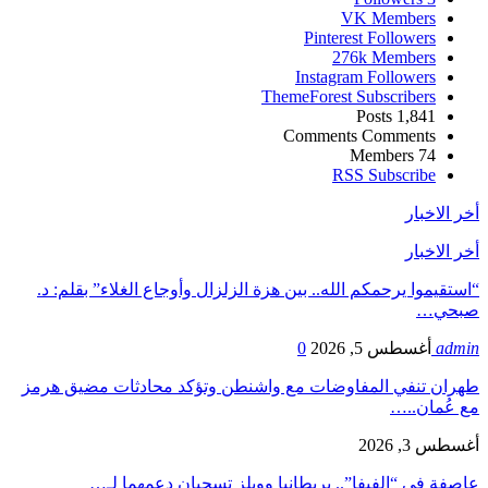
VK
Members
Pinterest
Followers
276k
Members
Instagram
Followers
ThemeForest
Subscribers
Posts
1,841
Comments
Comments
Members
74
RSS
Subscribe
أخر الاخبار
أخر الاخبار
“استقيموا يرحمكم الله.. بين هزة الزلزال وأوجاع الغلاء” بقلم: د.
صبحي…
admin
أغسطس 5, 2026
0
طهران تنفي المفاوضات مع واشنطن وتؤكد محادثات مضيق هرمز
مع عُمان..…
أغسطس 3, 2026
عاصفة في “الفيفا”.. بريطانيا وويلز تسحبان دعمهما لـ…