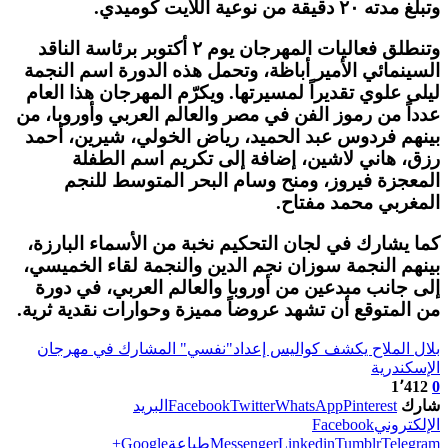
وتبلغ مدته ٢٠ دقيقة من نوعية اللايت كوميدي.
وتنطلق فعاليات المهرجان يوم ٢ أكتوبر برئاسة الناقد
السينمائي الأمير أباظة، وتحمل هذه الدورة اسم النجمة
ليلى علوي تقديراً لمسيرتها. ويكرّم المهرجان هذا العام
عدداً من رموز الفن في مصر والعالم العربي وأوروبا، من
بينهم فردوس عبد الحميد، رياض الخولي، شيرين، أحمد
رزق، هاني لاشين، إضافة إلى تكريم اسم الطفلة
المعجزة فيروز، ومنح وسام البحر المتوسط للنجم
المغربي محمد مفتاح.
كما يشارك في لجان التحكيم نخبة من الأسماء البارزة،
بينهم النجمة سوزان نجم الدين والنجمة لقاء الخميسي،
إلى جانب مبدعين من أوروبا والعالم العربي، في دورة
من المتوقع أن تشهد عروضاً مميزة وحوارات نقدية ثرية.
بلال الملاح يكشف كواليس إعداد"نفسي" المشارك في مهرجان
الإسكندرية
1٬412
0
شارك
Pinterest
WhatsApp
Twitter
Facebook
البريد
الإلكتروني
Facebook
Telegram
Tumblr
Linkedin
Messenger
طباعة
Google+