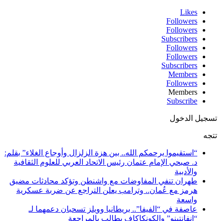
Likes
Followers
Followers
Subscribers
Followers
Followers
Subscribers
Members
Followers
Members
Subscribe
تسجيل الدخول
تتجه
“استقيموا يرحمكم الله.. بين هزة الزلزال وأوجاع الغلاء” بقلم:
د. صبحي الإمام عتمان رئيس الاتحاد العربي للعلوم الثقافية
والأدبية
طهران تنفي المفاوضات مع واشنطن وتؤكد محادثات مضيق
هرمز مع عُمان.. وترامب يعلن التراجع عن ضربة عسكرية
واسعة
عاصفة في “الفيفا”.. بريطانيا وويلز تسحبان دعمهما لـ
“إنفانتينو” والكونكاكاف يطالب بالمراجعة