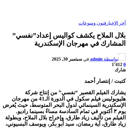
أخر الاخبار
فنون ومنوعات
بلال الملاح يكشف كواليس إعداد”نفسي”
المشارك في مهرجان الإسكندرية
بواسطة
admin
في
سبتمبر 30, 2025
1٬412
0
شارك
كتبت / إنتصار أحمد
يشارك الفيلم القصير “نفسي” من إنتاج شركة
هليوبوليس فيلم سكول في الدورة الـ41 من مهرجان
الإسكندرية السينمائي لدول البحر المتوسط، حيث يُعرض
يوم ٣ أكتوبر في تمام السادسة مساءً بسينما راديو.
الفيلم من تأليف زياد طارق، وإخراج بلال الملاح، وبطولة
زياد طارق، آية رمضان، سيد أبو بكر، ويوسف البسيوني،