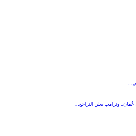
بحي…
ُمان.. وترامب يعلن التراجع…