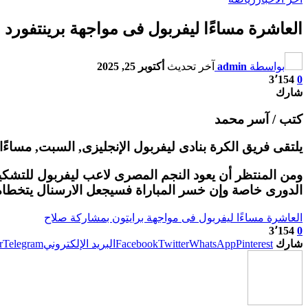
العاشرة مساءًا ليفربول فى مواجهة برينتفورد
بواسطة
admin
آخر تحديث
أكتوبر 25, 2025
3٬154
0
شارك
كتب / آسر محمد
يلتقى فريق الكرة بنادى ليفربول الإنجليزى, السبت, مساءًا
ومن المنتظر أن يعود النجم المصرى لاعب ليفربول للتشكيل 
الدورى خاصة وإن خسر المباراة فسيجعل الارسنال يتخطا
العاشرة مساءًا ليفربول فى مواجهة برايتون بمشاركة صلاح
3٬154
0
شارك
Pinterest
WhatsApp
Twitter
Facebook
البريد الإلكتروني
Telegram
r