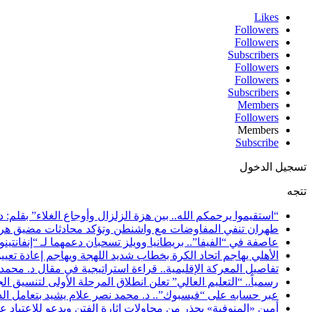
Likes
Followers
Followers
Subscribers
Followers
Followers
Subscribers
Members
Followers
Members
Subscribe
تسجيل الدخول
تتجه
“استقيموا يرحمكم الله.. بين هزة الزلزال وأوجاع الغلاء” بقلم: د
طهران تنفي المفاوضات مع واشنطن وتؤكد محادثات مضيق هرمز
عاصفة في “الفيفا”.. بريطانيا وويلز تسحبان دعمهما لـ “إنفانتي
الأهلي يهاجم اتحاد الكرة بخطاب شديد اللهجة ويهاجم إعادة تعيي
تفاصيل المعركة الإقليمية.. قراءة استراتيجية في مقال د. محم
رسمياً.. “التعليم العالي” تعلن انطلاق المرحلة الأولى لتنسيق الجامعات 2026 الأربعاء المقبل ننشر الحد الأدنى للشعبتين العلمية والأدبية ومؤشرات قبول
عبر حسابه على “فيسبوك”.. د. محمد نصر علام يشيد بتعامل الد
أمين «المنوفية» يحذر من محاولات إثارة الفتن ويدعو للاعتياد