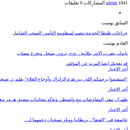
1841 المشاركات
admin
0 تعليقات
السابق بوست
جراحات طنطا الجديدة تنضم لمنظومة التأمين الصحي الشامل
القادم بوست
نابولى يضرب الإنتر بثلاثية .. ودى بروين يسجل ويخرج مصاب
قد يعجبك ايضا
المزيد عن المؤلف
أخر الاخبار
“استقيموا يرحمكم الله.. بين هزة الزلزال وأوجاع الغلاء” بقلم: د. ص
أخر الاخبار
طهران تنفي المفاوضات مع واشنطن وتؤكد محادثات مضيق هرمز مع ع
أخر الاخبار
عاصفة في “الفيفا”.. بريطانيا وويلز تسحبان دعمهما لـ…
أخر الاخبار