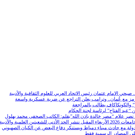
. صبحي الإمام عتمان رئيس الاتحاد العربي للعلوم الثقافية والأدبية
 مع عُمان.. وترامب يعلن التراجع عن ضربة عسكرية واسعة
نو” والكونكاكاف يطالب بالمراجعة
ن “عبد الفتاح” لرئاسة لجنة الحكام
د نصر علام “مصر خالدة بإذن الله”بقلم: الكاتب الصحفى محمد بهلول
 الكليات لعام 2025
ولة مع حادث ميناء دمياط ويستنكر دفاع البعض عن الكيان الصهيوني
 على المصادر الرسمية فقط