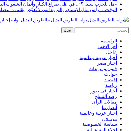
«هل للحرب سبيل؟».. في ظل صراع الكبار وأثمان الشعوب البا
الوقت… رأس مال الإنسان والثروة التي لا تُعوَّض بقلم: د. عصا
بوابة الطريق البديل - الطريق البديل بوابة إخبار
الرئيسية
أخر الاخبار
عاجل
أخبار عربية وعالمية
أخبار مصر
فنون ومنوعات
حوادث
إقتصاد
رياضة
أخبار فى صور
رصد التسلح
مقالات الرأى
أتصل بنا
أخبار عربية وعالمية
من نحن
سياسة الخصوصية
إخلاء المسؤولية